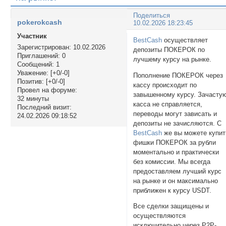
Поделиться
pokerokcash
10.02.2026 18:23:45
Участник
BestCash
осуществляет
Зарегистрирован
: 10.02.2026
депозиты ПОКЕРОК по
Приглашений:
0
лучшему курсу на рынке.
Сообщений:
1
Уважение:
[+0/-0]
Пополнение ПОКЕРОК через
Позитив:
[+0/-0]
кассу происходит по
Провел на форуме:
завышенному курсу. Зачасту
32 минуты
касса не справляется,
Последний визит:
переводы могут зависать и
24.02.2026 09:18:52
депозиты не зачисляются. С
BestCash
же вы можете купит
фишки ПОКЕРОК за рубли
моментально и практически
без комиссии. Мы всегда
предоставляем лучший курс
на рынке и он максимально
приближен к курсу USDT.
Все сделки защищены и
осуществляются
исключительно через P2P-