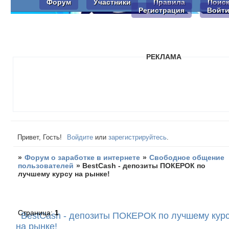
Форум
Участники
Правила
Поис
Регистрация
Войт
РЕКЛАМА
Привет, Гость!
Войдите
или
зарегистрируйтесь
.
»
Форум о заработке в интернете
»
Свободное общение
пользователей
»
BestCash - депозиты ПОКЕРОК по
лучшему курсу на рынке!
Страница:
1
BestCash - депозиты ПОКЕРОК по лучшему кур
на рынке!