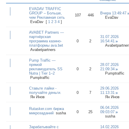
EVADAV TRAFFIC
GROUP – Больше,
Вчера 13:49:47
107
446
чем Рекламная сеть
EvaDav
EvaDav
[
1
2
3
4
]
AVABET Partners —
партнёрская
31.07.2026
программа казино-
0
2
16:54:41
платформы ava.bet
Avabetpartner
Avabetpartners
Pump Traffic —
прямой
28.07.2026
рекламодатель SS
0
2
21:09:34
Nutra | Tier 1–2
Pumptraffic
Pumptraffic
Ставьте лайки -
29.06.2026
получайте деньги.
0
7
11:13:31
Ян Инов
Ян Инов
06.04.2026
Rutasker.com биржа
0
25
09:03:07
микрозаданий
susha
susha
Зарабатывайте с
14.02.2026