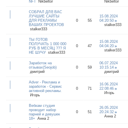
NFT
Nikbeltor
Nikbeltor
СОБРАЛ ДЛЯ ВАС
ЛУЧШИЕ САЙТЫ
15.08.2024
ДЛЯ РЕКЛАМЫ
0
55
04:20:50
ВАШИХ ПРОЕКТОВ
stalker333
stalker333
ТЫ ГОТОВ
15.08.2024
ПОЛУЧАТЬ 1 000 000
0
47
04:04:20
РУБ В МЕСЯЦ ??? Я
stalker333
НЕ ШУЧУ
stalker333
Заработок на
06.07.2024
отзывах(Seojob)
0
59
10:15:14
дмитрий
дмитрий
Adver - Реклама и
16.06.2024
заработок - Сервис
0
71
22:08:46
активной рекламы.
Игорь
Игорь
Вебкам студия
26.05.2024
проводит набор
0
51
20:24:32
парней и девушек
Анна 2
18+
Анна 2