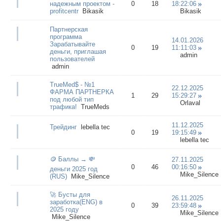
надежным проектом -
0
18
18:22:06
profitcentr
Bikasik
Bikasik
Партнерская
программа
14.01.2026
Зарабатывайте
0
19
11:11:03
деньги, приглашая
admin
пользователей
admin
TrueMed$ - №1
22.12.2025
ФАРМА ПАРТНЕРКА
1
29
15:29:27
под любой тип
Orlaval
трафика!
TrueMeds
11.12.2025
Трейдинг
lebella tec
0
19
19:15:49
lebella tec
🪙 Баллы → 💸
27.11.2025
0
46
00:16:50
деньги 2025 год
Mike_Silence
(RUS)
Mike_Silence
🚀 Бусты для
26.11.2025
заработка(ENG) в
0
39
23:59:48
2025 году
Mike_Silence
Mike_Silence