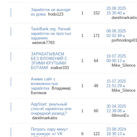
20.08.2025
Заработок не выходя
1
152
15:30:40
из дома
frodo123
daniilmarkaitis
TaskBank.org: Легкий
08.08.2025
заработок на простых
1
171
02:02:49
заданиях
porfiriodiogo0
weterok7783
ЗАРАБАТЫВАЕМ
19.07.2025
БЕЗ ВЛОЖЕНИЙ С
1
64
00:00:13
ЭТИМИ КРУТЫМИ
Mike_Silence
БОТАМИ
stalker333
Аниме сайт с
15.07.2025
возможностью
1
48
21:51:29
заработка
Владимир
Mike_Silence
Беляков
AppStart: реальный
30.04.2025
способ заработка или
1
60
12:39:08
очередной развод?
fillimonEv
daniilmarkaitis
Потрать пару минут
23.08.2024
на конкурс от VK
6
122
18:30:13