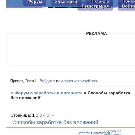
Форум
Участники
Правила
Поис
Регистрация
Войт
РЕКЛАМА
Привет, Гость!
Войдите
или
зарегистрируйтесь
.
»
Форум о заработке в интернете
»
Способы заработка
без вложений
Страница:
1
2
3
4
5
»
Способы заработка без вложений
Последнее
Ответов
Просмотров
сообщение